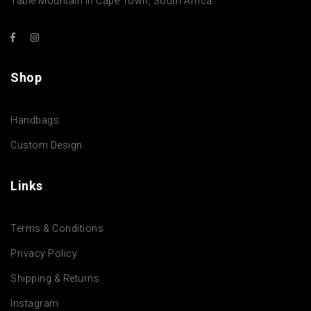
Table Mountain in Cape Town, South Africa.
Shop
Handbags
Custom Design
Links
Terms & Conditions
Privacy Policy
Shipping & Returns
Instagram