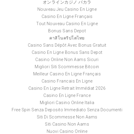
オンラインカジノ バカラ
Nouveau Jeu Casino En Ligne
Casino En Ligne Français
Tout Nouveau Casino En Ligne
Bonus Sans Depot
คาสิโนคริปโตไทย
Casino Sans Dépôt Avec Bonus Gratuit
Casino En Ligne Bonus Sans Depot
Casino Online Non Aams Sicuri
Migliori Siti Scommesse Bitcoin
Meilleur Casino En Ligne Français
Casino Francais En Ligne
Casino En Ligne Retrait Immédiat 2026
Casino En Ligne France
Migliori Casino Online Italia
Free Spin Senza Deposito Immediato Senza Documenti
Siti Di Scommesse Non Aams
Siti Casino Non Aams
Nuovi Casino Online