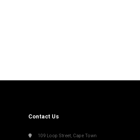
Contact Us
109 Loop Street, Cape Town