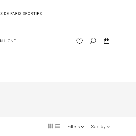
S DE PARIS SPORTIFS
N LIGNE
Filters
Sort by