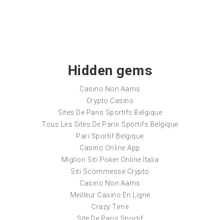
Hidden gems
Casino Non Aams
Crypto Casino
Sites De Paris Sportifs Belgique
Tous Les Sites De Paris Sportifs Belgique
Pari Sportif Belgique
Casino Online App
Migliori Siti Poker Online Italia
Siti Scommesse Crypto
Casino Non Aams
Meilleur Casino En Ligne
Crazy Time
Site De Paris Sportif