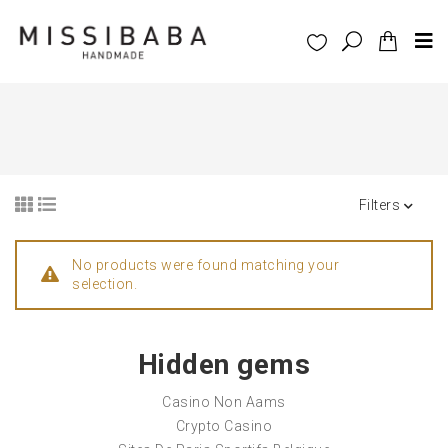
Filters
No products were found matching your
selection.
Hidden gems
Casino Non Aams
Crypto Casino