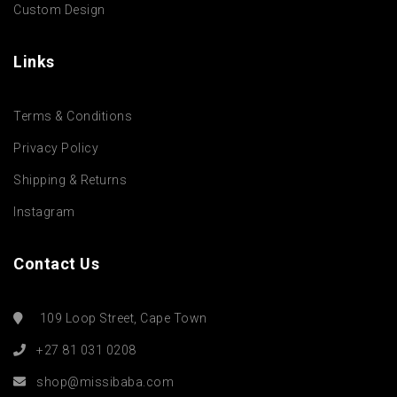
Custom Design
Links
Terms & Conditions
Privacy Policy
Shipping & Returns
Instagram
Contact Us
109 Loop Street, Cape Town
+27 81 031 0208
shop@missibaba.com