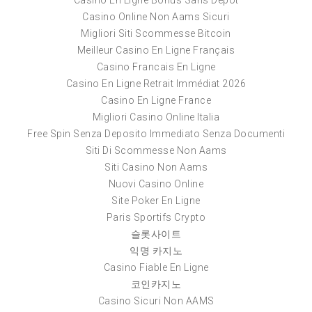
Casino En Ligne Bonus Sans Depot
Casino Online Non Aams Sicuri
Migliori Siti Scommesse Bitcoin
Meilleur Casino En Ligne Français
Casino Francais En Ligne
Casino En Ligne Retrait Immédiat 2026
Casino En Ligne France
Migliori Casino Online Italia
Free Spin Senza Deposito Immediato Senza Documenti
Siti Di Scommesse Non Aams
Siti Casino Non Aams
Nuovi Casino Online
Site Poker En Ligne
Paris Sportifs Crypto
슬롯사이트
익명 카지노
Casino Fiable En Ligne
코인카지노
Casino Sicuri Non AAMS