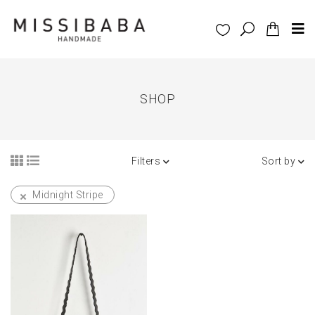
SHOP
Filters
Sort by
Midnight Stripe