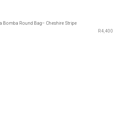
ADD TO BASKET
a Bomba Round Bag– Cheshire Stripe
R
4,400