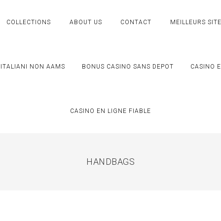
COLLECTIONS
ABOUT US
CONTACT
MEILLEURS SITE
 ITALIANI NON AAMS
BONUS CASINO SANS DEPOT
CASINO E
CASINO EN LIGNE FIABLE
HANDBAGS