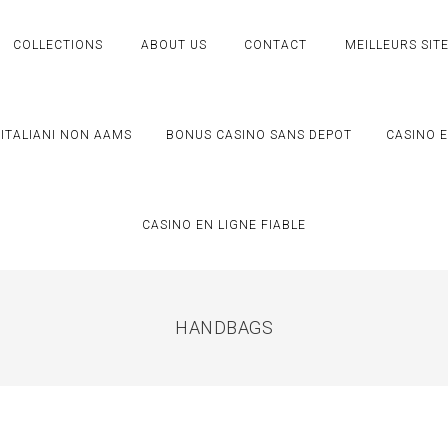
COLLECTIONS
ABOUT US
CONTACT
MEILLEURS SITE
 ITALIANI NON AAMS
BONUS CASINO SANS DEPOT
CASINO E
CASINO EN LIGNE FIABLE
HANDBAGS