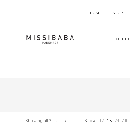
HOME
SHOP
CASINO
Showing all 2 results
Show
12
18
24
All