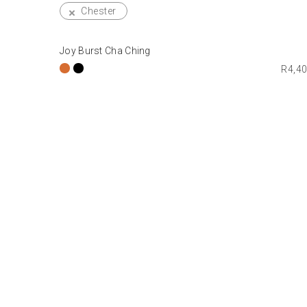
Chester
SELECT OPTIONS
Joy Burst Cha Ching
R
4,4