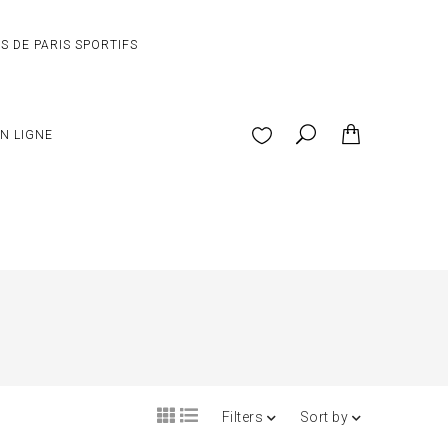
S DE PARIS SPORTIFS
N LIGNE
Filters
Sort by