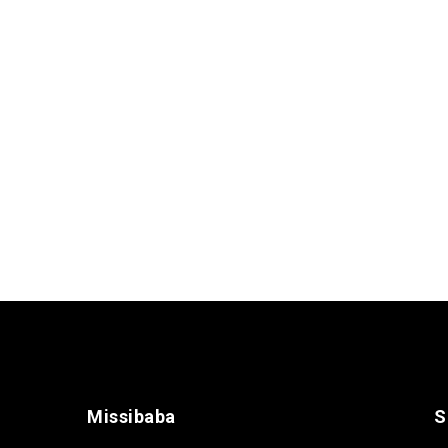
Missibaba
S