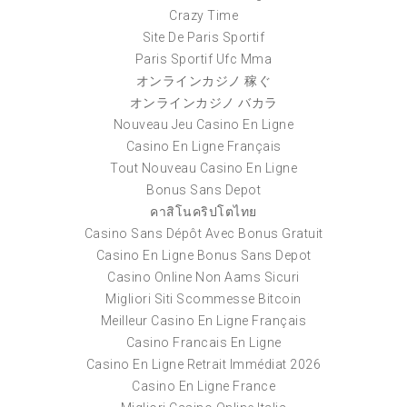
Crazy Time
Site De Paris Sportif
Paris Sportif Ufc Mma
オンラインカジノ 稼ぐ
オンラインカジノ バカラ
Nouveau Jeu Casino En Ligne
Casino En Ligne Français
Tout Nouveau Casino En Ligne
Bonus Sans Depot
คาสิโนคริปโตไทย
Casino Sans Dépôt Avec Bonus Gratuit
Casino En Ligne Bonus Sans Depot
Casino Online Non Aams Sicuri
Migliori Siti Scommesse Bitcoin
Meilleur Casino En Ligne Français
Casino Francais En Ligne
Casino En Ligne Retrait Immédiat 2026
Casino En Ligne France