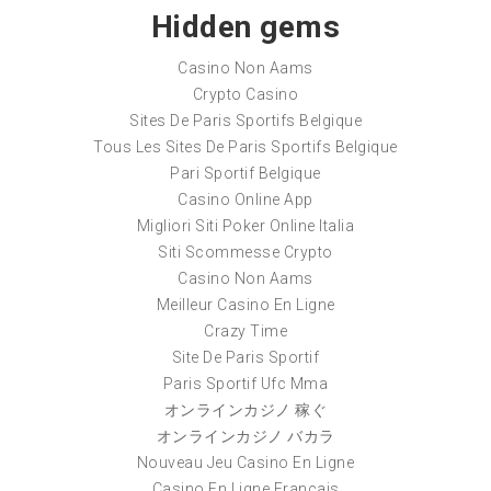
Hidden gems
Casino Non Aams
Crypto Casino
Sites De Paris Sportifs Belgique
Tous Les Sites De Paris Sportifs Belgique
Pari Sportif Belgique
Casino Online App
Migliori Siti Poker Online Italia
Siti Scommesse Crypto
Casino Non Aams
Meilleur Casino En Ligne
Crazy Time
Site De Paris Sportif
Paris Sportif Ufc Mma
オンラインカジノ 稼ぐ
オンラインカジノ バカラ
Nouveau Jeu Casino En Ligne
Casino En Ligne Français