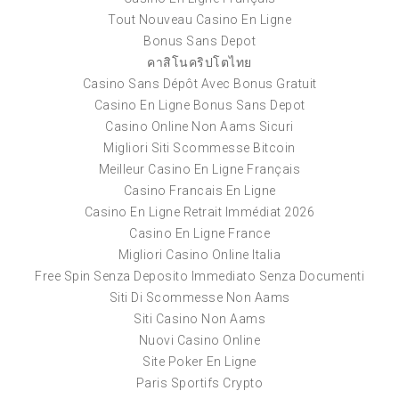
Tout Nouveau Casino En Ligne
Bonus Sans Depot
คาสิโนคริปโตไทย
Casino Sans Dépôt Avec Bonus Gratuit
Casino En Ligne Bonus Sans Depot
Casino Online Non Aams Sicuri
Migliori Siti Scommesse Bitcoin
Meilleur Casino En Ligne Français
Casino Francais En Ligne
Casino En Ligne Retrait Immédiat 2026
Casino En Ligne France
Migliori Casino Online Italia
Free Spin Senza Deposito Immediato Senza Documenti
Siti Di Scommesse Non Aams
Siti Casino Non Aams
Nuovi Casino Online
Site Poker En Ligne
Paris Sportifs Crypto