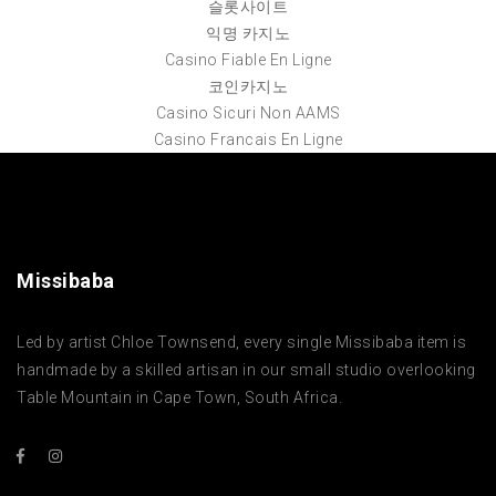
슬롯사이트
익명 카지노
Casino Fiable En Ligne
코인카지노
Casino Sicuri Non AAMS
Casino Francais En Ligne
Missibaba
Led by artist Chloe Townsend, every single Missibaba item is
handmade by a skilled artisan in our small studio overlooking
Table Mountain in Cape Town, South Africa.