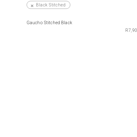
Black Stitched
ADD TO BASKET
Gaucho Stitched Black
R
7,9