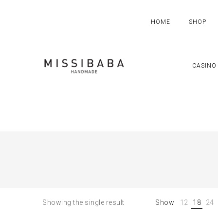
HOME
SHOP
CASINO
Showing the single result
Show
12
18
24