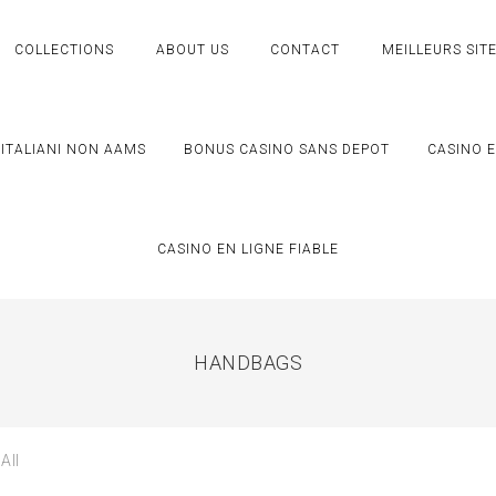
COLLECTIONS
ABOUT US
CONTACT
MEILLEURS SITE
 ITALIANI NON AAMS
BONUS CASINO SANS DEPOT
CASINO E
CASINO EN LIGNE FIABLE
HANDBAGS
All