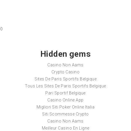
00
Hidden gems
Casino Non Aams
Crypto Casino
Sites De Paris Sportifs Belgique
Tous Les Sites De Paris Sportifs Belgique
Pari Sportif Belgique
Casino Online App
Migliori Siti Poker Online Italia
Siti Scommesse Crypto
Casino Non Aams
Meilleur Casino En Ligne