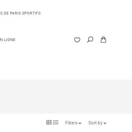
S DE PARIS SPORTIFS
N LIGNE
Filters
Sort by