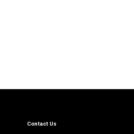
Contact Us