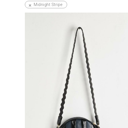
Midnight Stripe