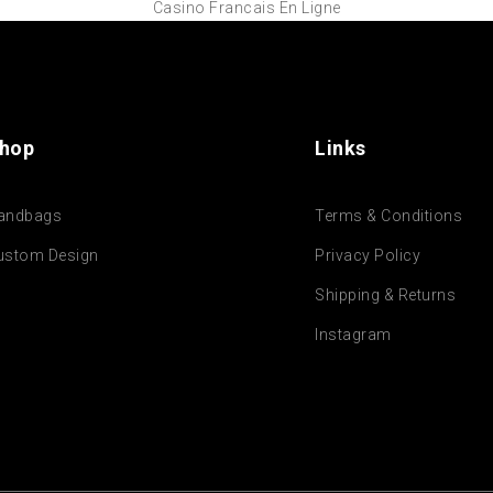
Casino Francais En Ligne
hop
Links
andbags
Terms & Conditions
ustom Design
Privacy Policy
Shipping & Returns
Instagram