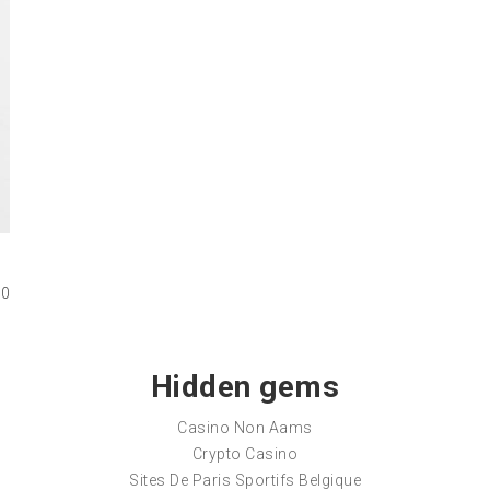
00
Hidden gems
Casino Non Aams
Crypto Casino
Sites De Paris Sportifs Belgique