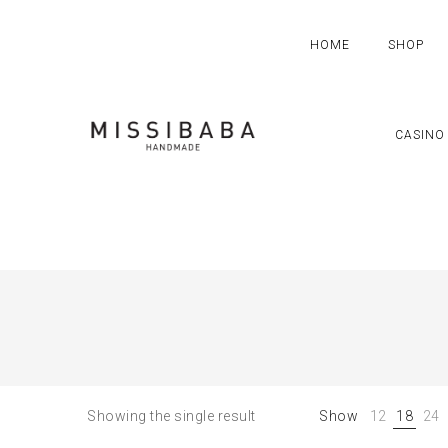
HOME
SHOP
CASINO
Showing the single result
Show
12
18
24